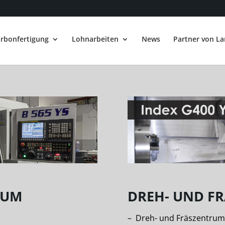
rbonfertigung
Lohnarbeiten
News
Partner von L
RUM
DREH- UND F
– Dreh- und Fräszentrum