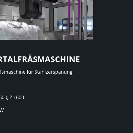
ORTALFRÄSMASCHINE
fräsmaschine für Stahlzerspanung
600, Z 1600
kW