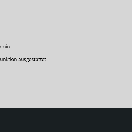
U/min
funktion ausgestattet
m