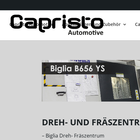
Capristo Automotive
Abgasanlagen und Zubehör
Ca
DREH- UND FRÄSZENT
– Biglia Dreh- Fräszentrum