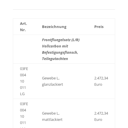
Art.
Bezeichnung
Preis
Nr.
Frontfluegelsatz (L/R)
Vollcarbon mit
Befestigungsflansch,
Teilegutachten
03FE
004
Gewebe L,
2.472,34
10
glanzlackiert
Euro
011
LG
03FE
004
Gewebe L,
2.472,34
10
mattlackiert
Euro
011