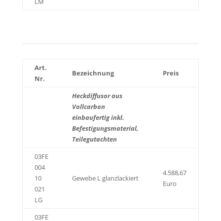
LM
Art.
Bezeichnung
Preis
Nr.
Heckdiffusor aus
Vollcarbon
einbaufertig inkl.
Befestigungsmaterial,
Teilegutachten
03FE
004
4.588,67
10
Gewebe L glanzlackiert
Euro
021
LG
03FE