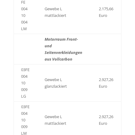
FE
004
Gewebe L
2.175,66
10
mattlackiert
Euro
004
LM
Motorraum Front-
und
Seitenverkleidungen
aus Vollcarbon
03FE
004
Gewebe L
2.927,26
10
glanzlackiert
Euro
009
LG
03FE
004
Gewebe L
2.927,26
10
mattlackiert
Euro
009
LM