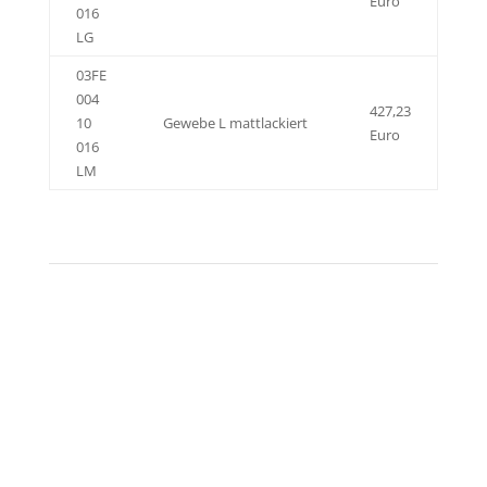
Euro
016
LG
03FE
004
427,23
10
Gewebe L mattlackiert
Euro
016
LM