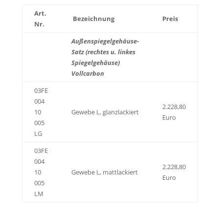
Art.
Bezeichnung
Preis
Nr.
Außenspiegelgehäuse-
Satz (rechtes u. linkes
Spiegelgehäuse)
Vollcarbon
03FE
004
2.228,80
10
Gewebe L, glanzlackiert
Euro
005
LG
03FE
004
2.228,80
10
Gewebe L, mattlackiert
Euro
005
LM