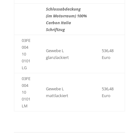
Schlossabdeckung
(im Motorraum) 100%
Carbon Italia
Schriftzug
03FE
004
Gewebe L
536,48
10
glanzlackiert
Euro
0101
LG
03FE
004
Gewebe L
536,48
10
mattlackiert
Euro
0101
LM