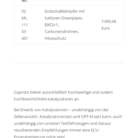
Nr.
02
Endschalldämpfer mit
ML
katlosen Downpipes,
7.995,68
111
EVCU-1
,
Euro
03
Carbonendrohren,
001
Hitzeschutz
Capristo bietet ausschließlich hochwertige und zudem
hochbeschichtete Katalysatoren an.
Bei Erwerb von Katalysatoren – unabhängig von der
Zellenanzahl-, Katalysatorersatz und OPF-Ersatz kann, auch
unabhängig von unseren Testfahrzeugen und daraus
resultierenden Empfehlungen immer eine ECU-
Programmierung nötig sein!