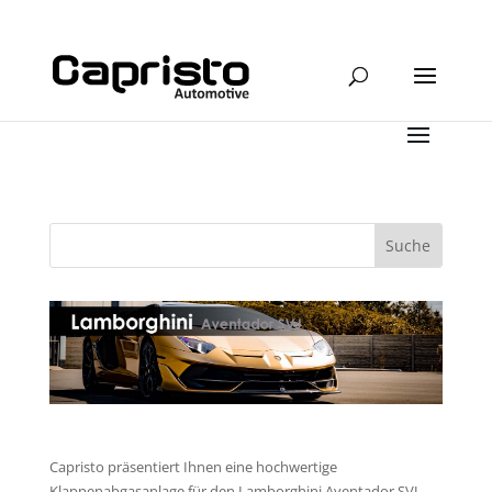
Capristo präsentiert Ihnen eine hochwertige
Klappenabgasanlage für den Lamborghini Aventador SVJ