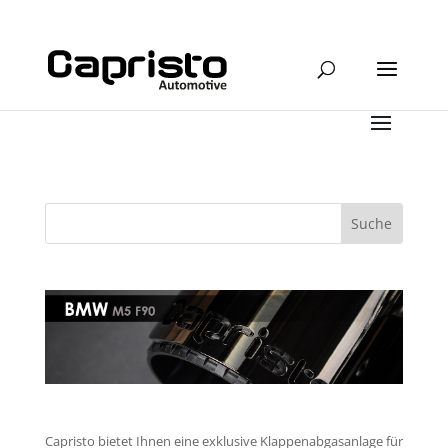
Capristo bietet Ihnen eine exklusive Klappenabgasanlage für