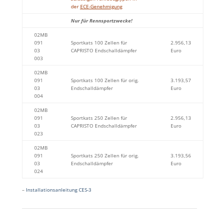
der
ECE-Genehmigung
Nur für Rennsportzwecke!
02MB
091
Sportkats 100 Zellen für
2.956,13
03
CAPRISTO Endschalldämpfer
Euro
003
02MB
091
Sportkats 100 Zellen für orig.
3.193,57
03
Endschalldämpfer
Euro
004
02MB
091
Sportkats 250 Zellen für
2.956,13
03
CAPRISTO Endschalldämpfer
Euro
023
02MB
091
Sportkats 250 Zellen für orig.
3.193,56
03
Endschalldämpfer
Euro
024
–
Installationsanleitung CES-3