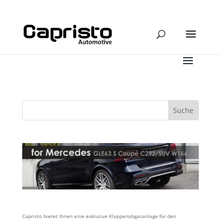
Capristo bietet Ihnen eine exklusive Klappenabgasanlage für den