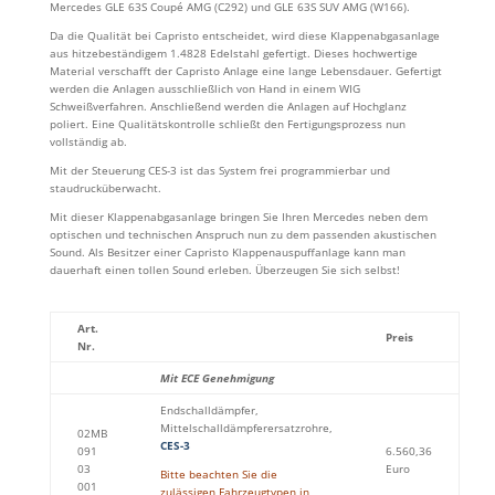
Mercedes GLE 63S Coupé AMG (C292) und GLE 63S SUV AMG (W166).
Da die Qualität bei Capristo entscheidet, wird diese Klappenabgasanlage
aus hitzebeständigem 1.4828 Edelstahl gefertigt. Dieses hochwertige
Material verschafft der Capristo Anlage eine lange Lebensdauer. Gefertigt
werden die Anlagen ausschließlich von Hand in einem WIG
Schweißverfahren. Anschließend werden die Anlagen auf Hochglanz
poliert. Eine Qualitätskontrolle schließt den Fertigungsprozess nun
vollständig ab.
Mit der Steuerung CES-3 ist das System frei programmierbar und
staudrucküberwacht.
Mit dieser Klappenabgasanlage bringen Sie Ihren Mercedes neben dem
optischen und technischen Anspruch nun zu dem passenden akustischen
Sound. Als Besitzer einer Capristo Klappenauspuffanlage kann man
dauerhaft einen tollen Sound erleben. Überzeugen Sie sich selbst!
Art.
Preis
Nr.
Mit ECE Genehmigung
Endschalldämpfer,
Mittelschalldämpferersatzrohre,
02MB
CES-3
091
6.560,36
03
Euro
Bitte beachten Sie die
001
zulässigen Fahrzeugtypen in