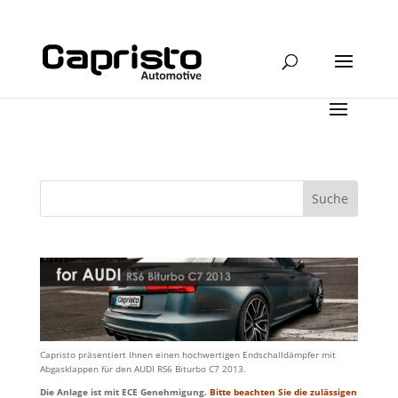
Capristo präsentiert Ihnen einen hochwertigen Endschalldämpfer mit
Abgasklappen für den AUDI RS6 Biturbo C7 2013.
Die Anlage ist mit ECE Genehmigung.
Bitte beachten Sie die zulässigen