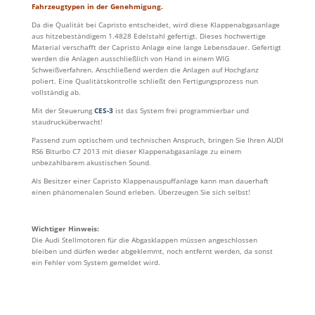
Fahrzeugtypen in der Genehmigung.
Da die Qualität bei Capristo entscheidet, wird diese Klappenabgasanlage
aus hitzebeständigem 1.4828 Edelstahl gefertigt. Dieses hochwertige
Material verschafft der Capristo Anlage eine lange Lebensdauer. Gefertigt
werden die Anlagen ausschließlich von Hand in einem WIG
Schweißverfahren. Anschließend werden die Anlagen auf Hochglanz
poliert. Eine Qualitätskontrolle schließt den Fertigungsprozess nun
vollständig ab.
Mit der Steuerung
CES-3
ist das System frei programmierbar und
staudrucküberwacht!
Passend zum optischem und technischen Anspruch, bringen Sie Ihren AUDI
RS6 Biturbo C7 2013 mit dieser Klappenabgasanlage zu einem
unbezahlbarem akustischen Sound.
Als Besitzer einer Capristo Klappenauspuffanlage kann man dauerhaft
einen phänomenalen Sound erleben. Überzeugen Sie sich selbst!
Wichtiger Hinweis:
Die Audi Stellmotoren für die Abgasklappen müssen angeschlossen
bleiben und dürfen weder abgeklemmt, noch entfernt werden, da sonst
ein Fehler vom System gemeldet wird.